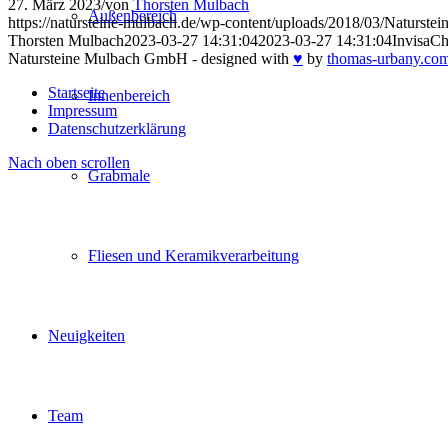
27. März 2023
/
von
Thorsten Mulbach
Außenbereich
https://natursteine-mulbach.de/wp-content/uploads/2018/03/Naturst
Thorsten Mulbach
2023-03-27 14:31:04
2023-03-27 14:31:04
InvisaCh
Natursteine Mulbach GmbH - designed with
♥
by
thomas-urbany.com
Startseite
Innenbereich
Impressum
Datenschutzerklärung
Nach oben scrollen
Grabmale
Fliesen und Keramikverarbeitung
Neuigkeiten
Team