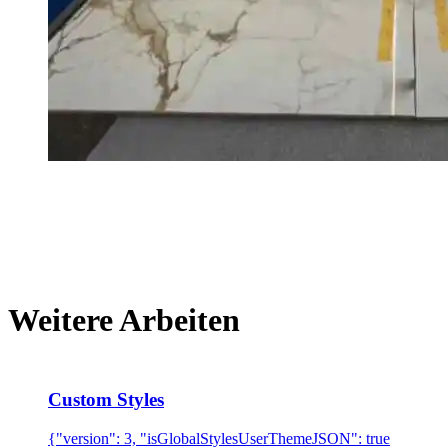
Weitere Arbeiten
Custom Styles
{"version": 3, "isGlobalStylesUserThemeJSON": true