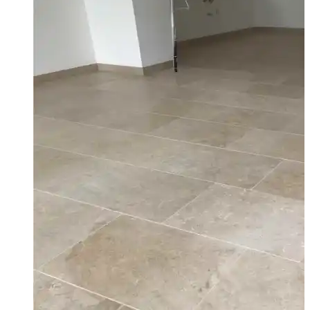
Team
Anfrage
360° Rundgang
Shop
Kontakt
Menü