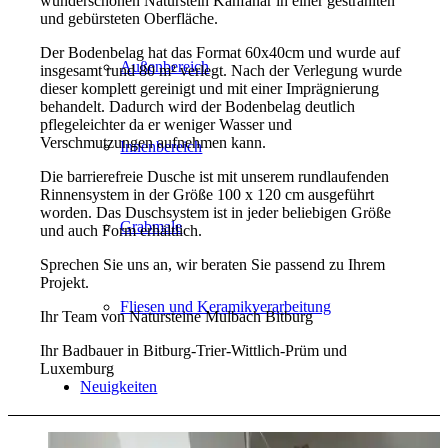
wunderschönen Naturstein Kanfanar in einer gestrahlten
und gebürsteten Oberfläche.
Der Bodenbelag hat das Format 60x40cm und wurde auf
Außenbereich
insgesamt rund 80 m² verlegt. Nach der Verlegung wurde
dieser komplett gereinigt und mit einer Imprägnierung
behandelt. Dadurch wird der Bodenbelag deutlich
pflegeleichter da er weniger Wasser und
Verschmutzungen aufnehmen kann.
Innenbereich
Die barrierefreie Dusche ist mit unserem rundlaufenden
Rinnensystem in der Größe 100 x 120 cm ausgeführt
worden. Das Duschsystem ist in jeder beliebigen Größe
Grabmale
und auch Form erhältlich.
Sprechen Sie uns an, wir beraten Sie passend zu Ihrem
Projekt.
Fliesen und Keramikverarbeitung
Ihr Team von Natursteine Mulbach Bitburg
Ihr Badbauer in Bitburg-Trier-Wittlich-Prüm und
Luxemburg
Neuigkeiten