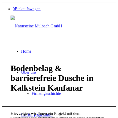
0
Einkaufswagen
Home
Bodenbelag
&
Über uns
barrierefreie Dusche in
Kalkstein Kanfanar
Firmengeschichte
Hier zeigen wir Ihnen ein Projekt mit dem
Leistungsspektrum