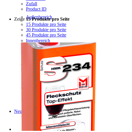
Zufall
Product ID
Außenbereich
Zeige
15 Produkte pro Seite
15 Produkte pro Seite
30 Produkte pro Seite
45 Produkte pro Seite
Innenbereich
Grabmale
Fliesen und Keramikverarbeitung
Neuigkeiten