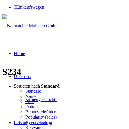
0
Einkaufswagen
Home
S234
Über uns
Sortieren nach
Standard
Standard
Name
Firmengeschichte
Preis
Datum
Benutzerdefiniert
Popularity (sales)
Average rating
Leistungsspektrum
Relevance