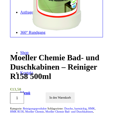
Anfrage
360° Rundgang
Shop
Moeller Chemie Bad- und
Duschkabinen – Reiniger
Kontakt
R158 500ml
€
13,50
Menü
In den Warenkorb
Kategorie:
Reinigungsprodukte
Schlagwörter:
Dusche
,
hartnäckig
,
HMK
,
HMK R158
,
Moeller Chemie
,
Moeller Chemie Bad- und Duschkabinen
,