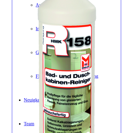
Außenbereich
Innenbereich
Grabmale
Fliesen und Keramikverarbeitung
Neuigkeiten
Team