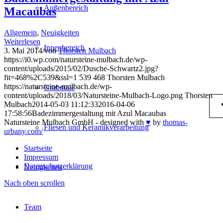
Außenbereich
Macaubas
Allgemein
,
Neuigkeiten
Weiterlesen
Innenbereich
3. Mai 2014
/
von
Thorsten Mulbach
https://i0.wp.com/natursteine-mulbach.de/wp-
content/uploads/2015/02/Dusche-Schwartz2.jpg?
fit=468%2C539&ssl=1
539
468
Thorsten Mulbach
https://natursteine-mulbach.de/wp-
Grabmale
content/uploads/2018/03/Natursteine-Mulbach-Logo.png
Thorsten
Mulbach
2014-05-03 11:12:33
2016-04-06
17:58:56
Badezimmergestaltung mit Azul Macaubas
Natursteine Mulbach GmbH - designed with
♥
by
thomas-
Fliesen und Keramikverarbeitung
urbany.com/
Startseite
Impressum
Datenschutzerklärung
Neuigkeiten
Nach oben scrollen
Team