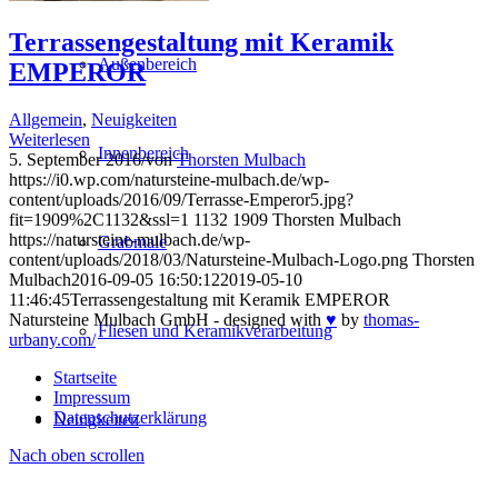
Terrassengestaltung mit Keramik
Außenbereich
EMPEROR
Allgemein
,
Neuigkeiten
Weiterlesen
Innenbereich
5. September 2016
/
von
Thorsten Mulbach
https://i0.wp.com/natursteine-mulbach.de/wp-
content/uploads/2016/09/Terrasse-Emperor5.jpg?
fit=1909%2C1132&ssl=1
1132
1909
Thorsten Mulbach
https://natursteine-mulbach.de/wp-
Grabmale
content/uploads/2018/03/Natursteine-Mulbach-Logo.png
Thorsten
Mulbach
2016-09-05 16:50:12
2019-05-10
11:46:45
Terrassengestaltung mit Keramik EMPEROR
Natursteine Mulbach GmbH - designed with
♥
by
thomas-
Fliesen und Keramikverarbeitung
urbany.com/
Startseite
Impressum
Datenschutzerklärung
Neuigkeiten
Nach oben scrollen