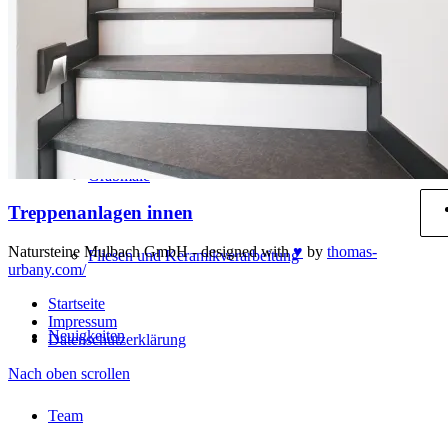
Außenbereich
Innenbereich
Grabmale
Treppenanlagen innen
Natursteine Mulbach GmbH - designed with
♥
by
thomas-
Fliesen und Keramikverarbeitung
urbany.com/
Startseite
Impressum
Neuigkeiten
Datenschutzerklärung
Nach oben scrollen
Team