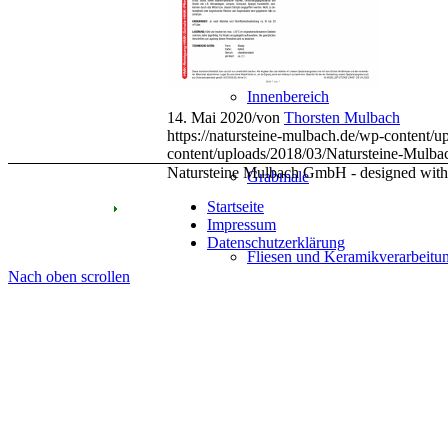
Außenbereich
Innenbereich
14. Mai 2020
/
von
Thorsten Mulbach
https://natursteine-mulbach.de/wp-content
content/uploads/2018/03/Natursteine-Mulb
Natursteine Mulbach GmbH - designed wit
Grabmale
Startseite
Impressum
Datenschutzerklärung
Fliesen und Keramikverarbeitu
Nach oben scrollen
Neuigkeiten
Team