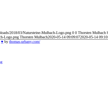
/uploads/2018/03/Natursteine-Mulbach-Logo.png
0
0
Thorsten Mulbach
ach-Logo.png
Thorsten Mulbach
2020-05-14 09:09:07
2020-05-14 09:10
h
♥
by
thomas-urbany.com/
ng