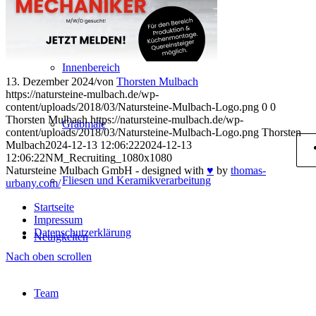
Außenbereich
Innenbereich
13. Dezember 2024
/
von
Thorsten Mulbach
https://natursteine-mulbach.de/wp-
content/uploads/2018/03/Natursteine-Mulbach-Logo.png
0
0
Thorsten Mulbach
https://natursteine-mulbach.de/wp-
Grabmale
content/uploads/2018/03/Natursteine-Mulbach-Logo.png
Thorsten
Mulbach
2024-12-13 12:06:22
2024-12-13
12:06:22
NM_Recruiting_1080x1080
Natursteine Mulbach GmbH - designed with
♥
by
thomas-
Fliesen und Keramikverarbeitung
urbany.com/
Startseite
Impressum
Datenschutzerklärung
Neuigkeiten
Nach oben scrollen
Team