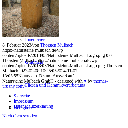
Außenbereich
Innenbereich
8. Februar 2023
/
von
Thorsten Mulbach
https://natursteine-mulbach.de/wp-
content/uploads/2018/03/Natursteine-Mulbach-Logo.png
0
0
Thorsten Mulbach
https://natursteine-mulbach.de/wp-
Grabmale
content/uploads/2018/03/Natursteine-Mulbach-Logo.png
Thorsten
Mulbach
2023-02-08 10:25:05
2024-11-07
13:03:55
Naturstein_Braun_Ausverkauf
Natursteine Mulbach GmbH - designed with
♥
by
thomas-
Fliesen und Keramikverarbeitung
urbany.com/
Startseite
Impressum
Datenschutzerklärung
Neuigkeiten
Nach oben scrollen