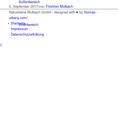
Außenbereich
5. September 2017
/
von
Thorsten Mulbach
Natursteine Mulbach GmbH - designed with
♥
by
thomas-
urbany.com/
Startseite
Innenbereich
Impressum
Datenschutzerklärung
Grabmale
Fliesen und Keramikverarbeitung
Neuigkeiten
Team