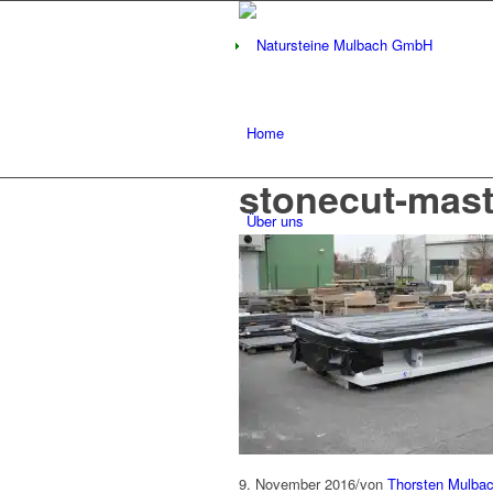
Home
stonecut-mast
Über uns
Firmengeschichte
Leistungsspektrum
9. November 2016
/
von
Thorsten Mulba