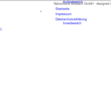
Außenbereich
Natursteine Mulbach GmbH - designed 
Startseite
Impressum
Datenschutzerklärung
Innenbereich
Grabmale
Fliesen und Keramikverarbeitung
Neuigkeiten
Team