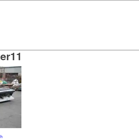
er11
ch