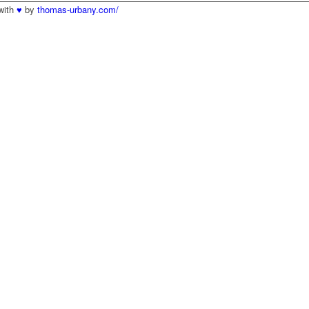
with
♥
by
thomas-urbany.com/