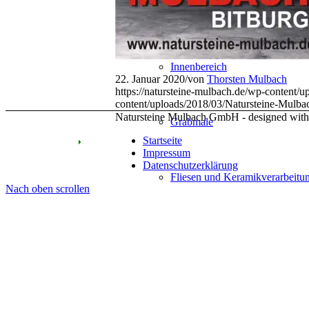
Außenbereich
Innenbereich
22. Januar 2020
/
von
Thorsten Mulbach
https://natursteine-mulbach.de/wp-content
content/uploads/2018/03/Natursteine-Mulb
Natursteine Mulbach GmbH - designed wit
Grabmale
Startseite
Impressum
Datenschutzerklärung
Fliesen und Keramikverarbeitu
Nach oben scrollen
Neuigkeiten
Team