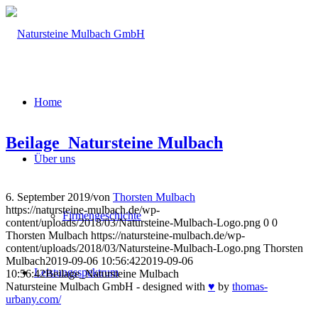
Home
Beilage_Natursteine Mulbach
Über uns
6. September 2019
/
von
Thorsten Mulbach
https://natursteine-mulbach.de/wp-
Firmengeschichte
content/uploads/2018/03/Natursteine-Mulbach-Logo.png
0
0
Thorsten Mulbach
https://natursteine-mulbach.de/wp-
content/uploads/2018/03/Natursteine-Mulbach-Logo.png
Thorsten
Mulbach
2019-09-06 10:56:42
2019-09-06
Leistungsspektrum
10:56:42
Beilage_Natursteine Mulbach
Natursteine Mulbach GmbH - designed with
♥
by
thomas-
urbany.com/