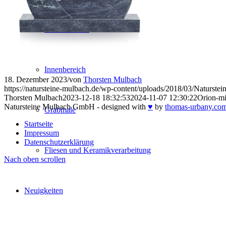
Außenbereich
Innenbereich
18. Dezember 2023
/
von
Thorsten Mulbach
https://natursteine-mulbach.de/wp-content/uploads/2018/03/Naturst
Thorsten Mulbach
2023-12-18 18:32:53
2024-11-07 12:30:22
Orion-m
Natursteine Mulbach GmbH - designed with
♥
by
thomas-urbany.com
Grabmale
Startseite
Impressum
Datenschutzerklärung
Fliesen und Keramikverarbeitung
Nach oben scrollen
Neuigkeiten