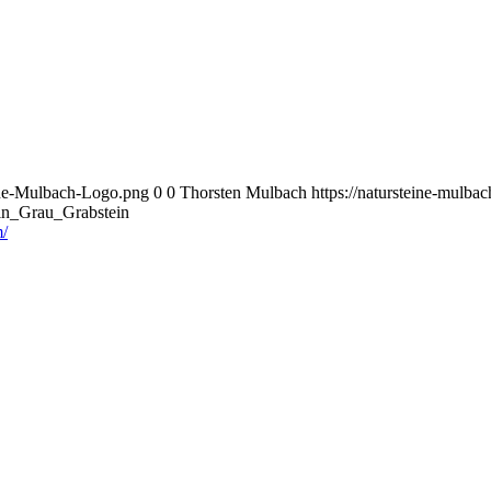
eine-Mulbach-Logo.png
0
0
Thorsten Mulbach
https://natursteine-mulb
in_Grau_Grabstein
/