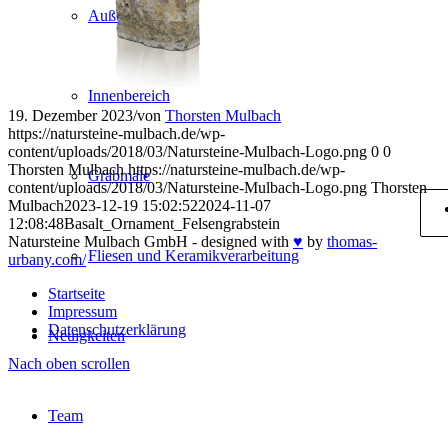
Außenbereich
Innenbereich
19. Dezember 2023
/
von
Thorsten Mulbach
https://natursteine-mulbach.de/wp-
content/uploads/2018/03/Natursteine-Mulbach-Logo.png
0
0
Thorsten Mulbach
https://natursteine-mulbach.de/wp-
Grabmale
content/uploads/2018/03/Natursteine-Mulbach-Logo.png
Thorsten
Mulbach
2023-12-19 15:02:52
2024-11-07
12:08:48
Basalt_Ornament_Felsengrabstein
Natursteine Mulbach GmbH - designed with
♥
by
thomas-
Fliesen und Keramikverarbeitung
urbany.com/
Startseite
Impressum
Datenschutzerklärung
Neuigkeiten
Nach oben scrollen
Team