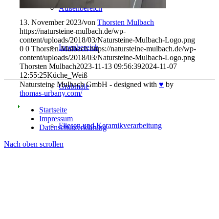
Außenbereich
13. November 2023
/
von
Thorsten Mulbach
https://natursteine-mulbach.de/wp-
content/uploads/2018/03/Natursteine-Mulbach-Logo.png
Innenbereich
0
0
Thorsten Mulbach
https://natursteine-mulbach.de/wp-
content/uploads/2018/03/Natursteine-Mulbach-Logo.png
Thorsten Mulbach
2023-11-13 09:56:39
2024-11-07
12:55:25
Küche_Weiß
Natursteine Mulbach GmbH - designed with
♥
by
Grabmale
thomas-urbany.com/
Startseite
Impressum
Fliesen und Keramikverarbeitung
Datenschutzerklärung
Nach oben scrollen
Neuigkeiten
Team