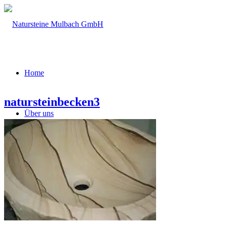
Home
natursteinbecken3
Über uns
Firmengeschichte
Leistungsspektrum