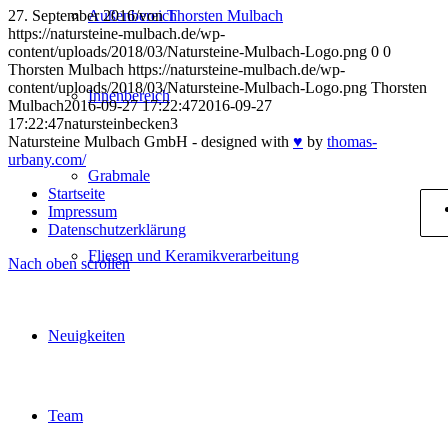
27. September 2016
/
von
Thorsten Mulbach
Außenbereich
https://natursteine-mulbach.de/wp-
content/uploads/2018/03/Natursteine-Mulbach-Logo.png
0
0
Thorsten Mulbach
https://natursteine-mulbach.de/wp-
content/uploads/2018/03/Natursteine-Mulbach-Logo.png
Thorsten
Innenbereich
Mulbach
2016-09-27 17:22:47
2016-09-27
17:22:47
natursteinbecken3
Natursteine Mulbach GmbH - designed with
♥
by
thomas-
urbany.com/
Grabmale
Startseite
Impressum
Datenschutzerklärung
Fliesen und Keramikverarbeitung
Nach oben scrollen
Neuigkeiten
Team