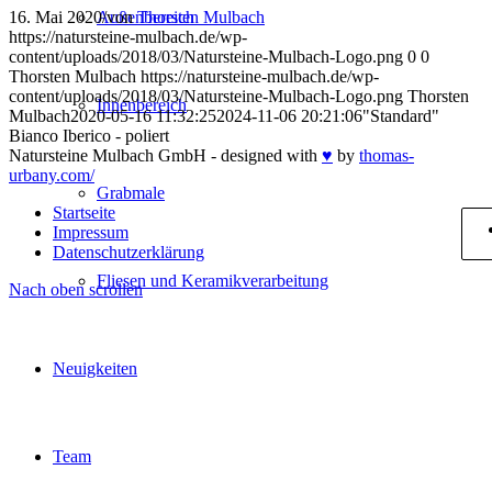
16. Mai 2020
/
von
Thorsten Mulbach
Außenbereich
https://natursteine-mulbach.de/wp-
content/uploads/2018/03/Natursteine-Mulbach-Logo.png
0
0
Thorsten Mulbach
https://natursteine-mulbach.de/wp-
content/uploads/2018/03/Natursteine-Mulbach-Logo.png
Thorsten
Innenbereich
Mulbach
2020-05-16 11:32:25
2024-11-06 20:21:06
"Standard"
Bianco Iberico - poliert
Natursteine Mulbach GmbH - designed with
♥
by
thomas-
urbany.com/
Grabmale
Startseite
Impressum
Datenschutzerklärung
Fliesen und Keramikverarbeitung
Nach oben scrollen
Neuigkeiten
Team