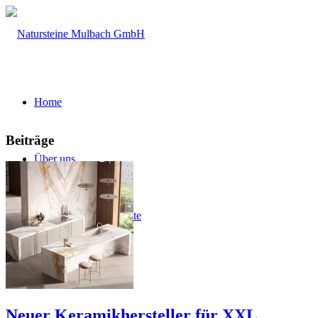
Home
Beiträge
Über uns
Firmengeschichte
Leistungsspektrum
Neuer Keramikhersteller für XXL