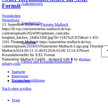
Außenbereich
Format
Neuigkeiten
Weiterlesen
Innenbereich
13. September 2024
/
von
Thorsten Mulbach
https://i0.wp.com/natursteine-mulbach.de/wp-
content/uploads/2024/09/optimum_calacatta-
borghini_kitchen_1840x3300.jpg?fit=1181%2C835&ssl=1
835
1181
Thorsten Mulbach
https://natursteine-mulbach.de/wp-
Grabmale
content/uploads/2018/03/Natursteine-Mulbach-Logo.png
Thorsten
Mulbach
2024-09-13 11:40:01
2026-03-06 12:14:35
Neuer
Keramikhersteller für XXL Format
Natursteine Mulbach GmbH - designed with
♥
by
thomas-
Fliesen und Keramikverarbeitung
urbany.com/
Startseite
Impressum
Datenschutzerklärung
Neuigkeiten
Nach oben scrollen
Team